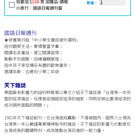
我要加 $
120
買 加購品-讀報
數量：
小旅行：國語日報週刊篇
國語日報週刊
★榮獲第39屆「中小學生優良課外讀物」
陪你觀察生活，累積豐富字彙；
閱讀名家童話，建立閱讀習慣；
動動手玩遊戲，訓練邏輯推理；
陪伴孩子享受精采有趣的歡樂童年！
適讀年齡：五歲到小學二年級
天下雜誌
美國最有影響力的紐約時報曾以專文介紹天下雜誌是「台灣第一本完
整的經濟雜誌，恰像是這個國家經濟的縮影，同時反映出臺灣經濟的
成功與所面臨的問題。」
1981年天下雜誌創刊，在台灣造成轟動，不僅被國內、國際人士視為
台灣第一本以嚴謹專業精神製作的雜誌，天下雜誌的影響力也數度在
台灣成長的關鍵時刻，成為推動台灣前進的一股力量。