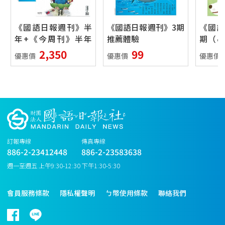
《國語日報週刊》半
《國語日報週刊》3期
《國語
年+《今周刊》半年
推薦體驗
期（
26期 再加送《今周
專案）
2,350
99
優惠價
優惠價
優惠價
刊》特刊三本
訂報專線
傳真專線
886-2-23412448
886-2-23583638
週一至週五 上午9:30-12:30 下午1:30-5:30
會員服務條款
隱私權聲明
ㄅ幣使用條款
聯絡我們