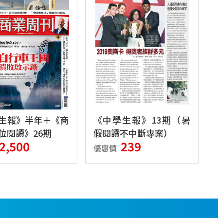
生報》半年＋《商
《中學生報》13期（暑
位閱讀》26期
假閱讀不中斷專案）
2,500
239
優惠價