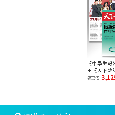
《中學生報》
＋《天下雜誌
3,12
期
優惠價