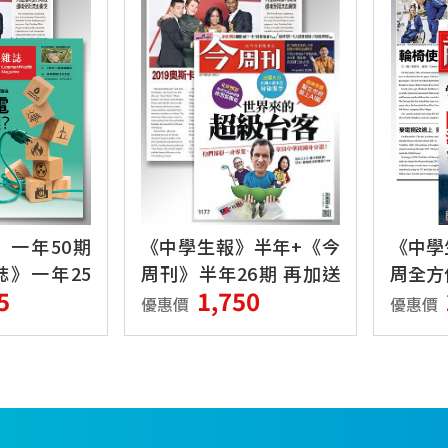
一年50期
《中學生報》半年+《今
《中學
》一年25
周刊》半年26期 再加送
周全方
5
1,750
《今周刊》特刊三本
優惠價
優惠價