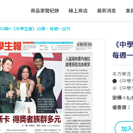
商品瀏覽紀錄
線上商店
最新消息
會
50期+《中學生報》25期，每週一出刊
《中學
每週
本方案含
●《中學
※《中學
定價：1,
優惠價：
加入