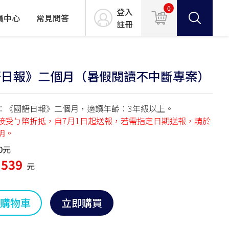
0
登入
員中心
常見問答
註冊
語日報》二個月（暑假閱讀不中斷專案）
：《國語日報》二個月，適讀年齡：3年級以上。
接受ㄅ幣折抵，自7月1日起送報，若需指定日期送報，請於
明。
0元
539
元
購物車
立即購買