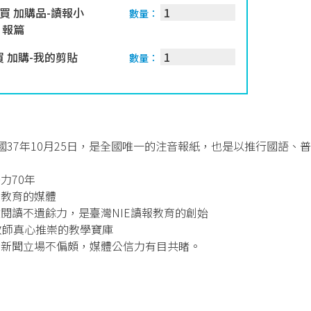
買 加購品-讀報小
數量：
日報篇
 加購-我的剪貼
數量：
國37年10月25日，是全國唯一的注音報紙，也是以推行國語、
力70年
校教育的媒體
童閱讀不遺餘力，是臺灣NIE讀報教育的創始
教師真心推崇的教學寶庫
，新聞立場不偏頗，媒體公信力有目共睹。