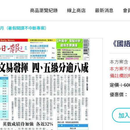
商品瀏覽紀錄
線上商店
最新消息
會
月（暑假閱讀不中斷專案）
《國
本方案含
本方案不
備註欄說
定價：60
優惠價：
加入