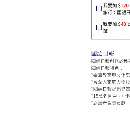
我要加 $
120
旅行：國語
我要加 $
40
買
簿
國語日報
國語日報創刊於民
國語日報特色：
*臺灣教育與文化努
*最深入家庭與學
*國語日報提倡兒
*15萬名國中、小
*對讀者負責貢獻