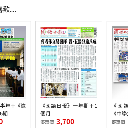
歡...
半年＋《遠
《國語日報》一年期＋1
《國
6期
個月
《中學
0
3,700
優惠價
優惠價