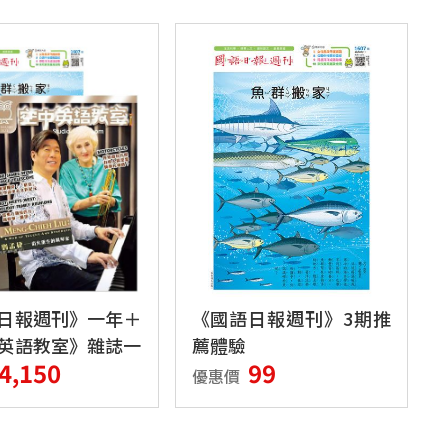
日報週刊》一年＋
《國語日報週刊》3期推
英語教室》雜誌一
薦體驗
4,150
99
雜誌含Super+電
優惠價
版