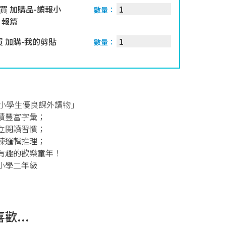
買 加購品-讀報小
數量：
日報篇
 加購-我的剪貼
數量：
中小學生優良課外讀物」
積豐富字彙；
立閱讀習慣；
練邏輯推理；
有趣的歡樂童年！
小學二年級
歡...