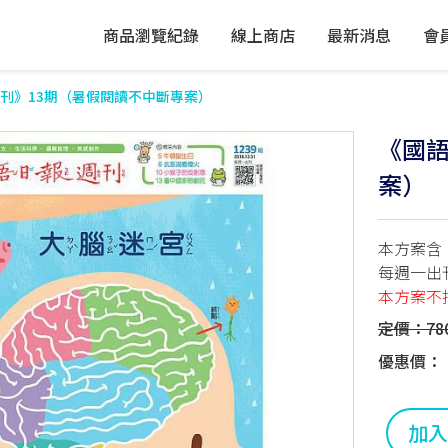
商品瀏覽紀錄
線上商店
最新消息
會
刊》13期（暑假閱讀不中斷專案）
《國語
案）
本方案含
每週一出
本方案不
定價：78
優惠價：
加入