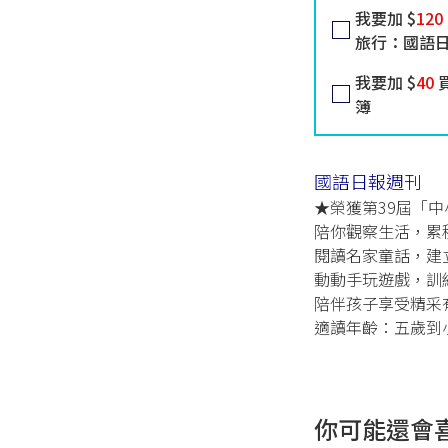
我要加 $
120
旅行：國語
我要加 $
40
買
簿
國語日報週刊
★榮獲第39屆「
陪你觀察生活，累
閱讀名家童話，建
動動手玩遊戲，訓
陪伴孩子享受精采
適讀年齡：五歲到
你可能還會喜