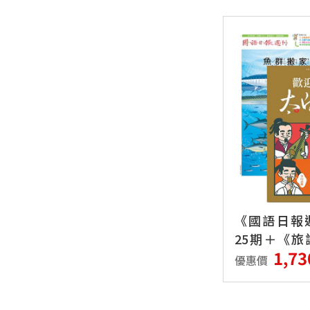
《國語日報
25期＋《旅
1,73
年6期
優惠價