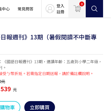
0
登入
員中心
常見問答
註冊
日報週刊》13期（暑假閱讀不中斷專
：《國語日報週刊》13期，適讀年齡：五歲到小學二年級，
刊。
接受ㄅ幣折抵。若需指定日期送報，請於備註欄說明。
0元
539
元
購物車
立即購買