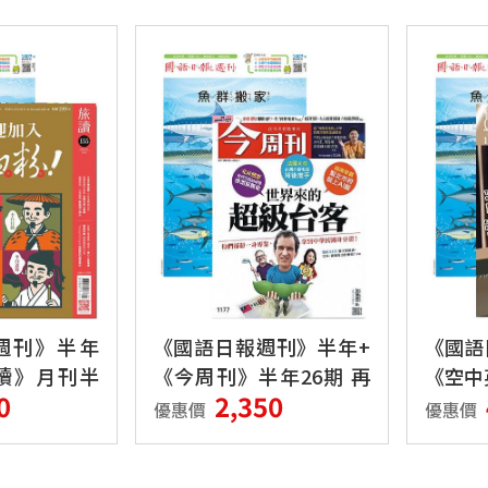
週刊》半年
《國語日報週刊》半年+
《國語
讀》月刊半
《今周刊》半年26期 再
《空中
0
2,350
加送《今周刊》特刊三本
年12期
優惠價
優惠價
腦學習