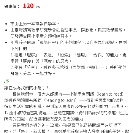
120
優惠價：
元
市面上第一本讀報自學本。
由臺灣讀寫教學研究學會創會理事長－陳欣希，與其教學團隊，
研發適合國小學童之讀報練習本。
引導孩子閱讀「國語日報」的十個課程，以自學為出發點，達到
下列目的：
1. 穩定「理解」「表達」「檢索」「應用」「合作」的能力，更
學習「廣度」與「深度」的思考。
2. 學習「分享」，透過多元管道（面對面、報紙……）將所學與
身邊人分享，一起共好。
序
讓它成為我們的小幫手！
相信我們每一個大人都期待——小孩學會閱讀（learn to read）
並透過閱讀而有所得（reading to learn）——得到探索事物的樂趣、
得到生活所需的知識、得到深入思考以及多元觀點的能力！而對9 ～
12 歲小孩的適當期待是——已能在閱讀中得到探索事物的樂趣和生活
所需的知識，然後逐漸擁有深入思考的能力！
只是我們身邊的9 ～ 12 歲小孩是否已能透過閱讀而有所得了
嗎？若「是」，就太棒了，再鼓勵小孩與身邊人分享閱讀的美好、邀