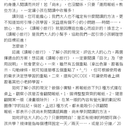
約身邊人閱讀而共好！若「尚未」，也沒關係，只要「運用報紙＋教
些方法」，一定讓小孩在閱讀中收穫多！
讀到這，您可能擔心；我們大人也不確定有什麼閱讀的方法，更
不知道如何引導小孩學習，況且還有個不小的小問題——時間……。
放心、放心，《讀報小旅行》就是因應這些擔心而設計的！換言之，
《讀報小旅行》是我們大人的小幫手，協助我們一起引領小孩朝理想
的目標前進！
怎麼做？
認識《讀報小旅行》、了解小孩的現況、評估大人的心力，再選
擇適合的方案！想認識《讀報小旅行》，一定要閱讀「目次」及「使
用說明」，就會更安心。一來，雖然有五個重點（拿出色筆、跟著指
示、勾勒線條，就可知道是哪五個重點了。^_^），但可根據使用者
的需求決定想學習的重點。二來，還有QRCODE，可讓使用者上網
跟著其他小老師學習。
如何了解小孩的現況？做個小實驗。將報紙依下列3 種方式擺在
桌上，觀察小孩是否會翻閱報紙。1、摺得整整齊齊的報紙，2、隨意
翻開某一版（漫畫版除外），3、在某一版的內容有螢光筆的劃記和
圖像?字的註記。倘若，上述3 種方式，都未能吸引小孩翻閱
報紙，那表示小孩尚未對閱讀感興趣、尚未學到閱讀的方法。
如何評估大人的心力？只要問問自?：是否有規律的時間可與小
孩共學？規律是指每個禮拜固定一天／兩天……，或是10 分鐘／ 20