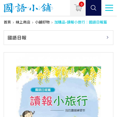
0
首頁
線上商店
小舖好物
加購品-讀報小旅行：國語日報篇
國語日報