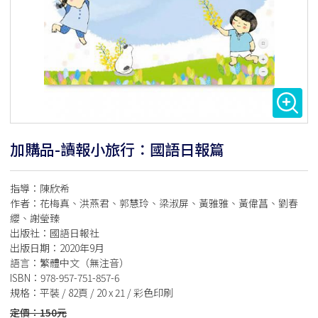
加購品-讀報小旅行：國語日報篇
指導：陳欣希
作者：花梅真、洪燕君、郭慧玲、梁淑屏、黃雅雅、黃偉菖、劉春
纓、謝瑩臻
出版社：國語日報社
出版日期：2020年9月
語言：繁體中文（無注音）
ISBN：978-957-751-857-6
規格：平裝 / 82頁 / 20 x 21 / 彩色印刷
定價：150元