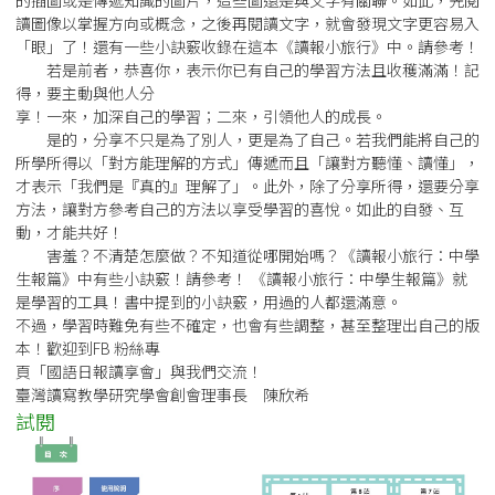
的插圖或是傳遞知識的圖片，這些圖還是與文字有關聯。如此，先閱
讀圖像以掌握方向或概念，之後再閱讀文字，就會發現文字更容易入
「眼」了！還有一些小訣竅收錄在這本《讀報小旅行》中。請參考！
若是前者，恭喜你，表示你已有自己的學習方法且收穫滿滿！記
得，要主動與他人分
享！一來，加深自己的學習；二來，引領他人的成長。
是的，分享不只是為了別人，更是為了自己。若我們能將自己的
所學所得以「對方能理解的方式」傳遞而且「讓對方聽懂、讀懂」，
才表示「我們是『真的』理解了」。此外，除了分享所得，還要分享
方法，讓對方參考自己的方法以享受學習的喜悅。如此的自發、互
動，才能共好！
害羞？不清楚怎麼做？不知道從哪開始嗎？《讀報小旅行：中學
生報篇》中有些小訣竅！請參考！ 《讀報小旅行：中學生報篇》就
是學習的工具！書中提到的小訣竅，用過的人都還滿意。
不過，學習時難免有些不確定，也會有些調整，甚至整理出自己的版
本！歡迎到FB 粉絲專
頁「國語日報讀享會」與我們交流！
臺灣讀寫教學研究學會創會理事長 陳欣希
試閱