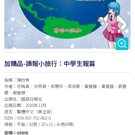
加購品-讀報小旅行：中學生報篇
指導：陳欣希
作者：花梅真、洪燕君、郭慧玲、梁淑屏、黃雅雅、黃偉菖、劉春
纓、謝瑩臻
出版社：國語日報社
出版日期：2020年11月
語言：繁體中文（無注音）
ISBN：978-957-751-862-0
規格：平裝 / 82頁 / 20 x 21 / 彩色印刷
定價：150元