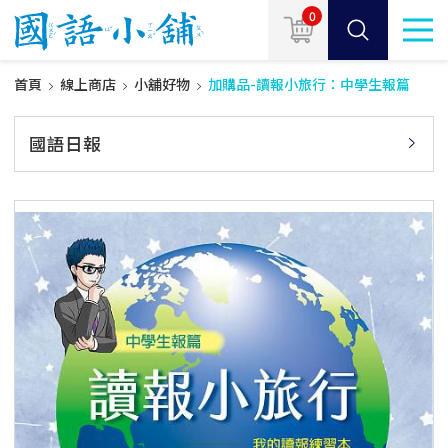
0
首頁
線上商店
小舖好物
加購品-讀報小旅行：中學生報篇
國語日報