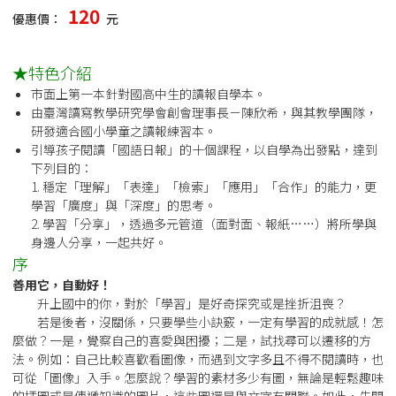
120
優惠價：
元
★特色介紹
市面上第一本針對國高中生的讀報自學本。
由臺灣讀寫教學研究學會創會理事長－陳欣希，與其教學團隊，
研發適合國小學童之讀報練習本。
引導孩子閱讀「國語日報」的十個課程，以自學為出發點，達到
下列目的：
1. 穩定「理解」「表達」「檢索」「應用」「合作」的能力，更
學習「廣度」與「深度」的思考。
2. 學習「分享」，透過多元管道（面對面、報紙……）將所學與
身邊人分享，一起共好。
序
善用它，自動好！
升上國中的你，對於「學習」是好奇探究或是挫折沮喪？
若是後者，沒關係，只要學些小訣竅，一定有學習的成就感！怎
麼做？一是，覺察自己的喜愛與困擾；二是，試找尋可以遷移的方
法。例如：自己比較喜歡看圖像，而遇到文字多且不得不閱讀時，也
可從「圖像」入手。怎麼說？學習的素材多少有圖，無論是輕鬆趣味