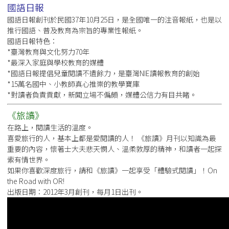
國語日報
國語日報創刊於民國37年10月25日，是全國唯一的注音報紙，也是以
推行國語、普及教育為宗旨的專業性報紙。
國語日報特色：
*臺灣教育與文化努力70年
*最深入家庭與學校教育的媒體
*國語日報提倡兒童閱讀不遺餘力，是臺灣NIE讀報教育的創始
*15萬名國中、小教師真心推崇的教學寶庫
*對讀者負責貢獻，新聞立場不偏頗，媒體公信力有目共睹。
《旅讀》
在路上，閱讀生活的溫度。
喜愛旅行的人，基本上都是愛閱讀的人！ 《旅讀》月刊以知識為最
重要的內容，懷著士大夫悲天憫人、溫柔敦厚的精神，和讀者一起探
索有情世界。
如果你喜歡深度旅行，請和《旅讀》一起享受「體驗式閱讀」！On
the Road with OR!
出版日期：2012年3月創刊，每月1日出刊。