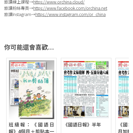
旅讀線上課程→
https://www.orchina.cloud/
旅讀粉絲專頁→
https://www.facebook.com/orchina.net
旅讀Instagram→
https://www.instagram.com/or_china
你可能還會喜歡...
班級報：《國語日
《國語日報》半年
《國
報》4個月＋剪貼本一
月加贈