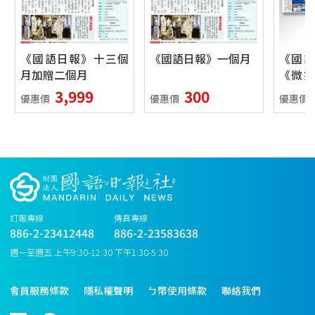
《國語日報》十三個
《國語日報》一個月
《國
月加贈二個月
《微
本
3,999
300
優惠價
優惠價
優惠價
訂報專線
傳真專線
886-2-23412448
886-2-23583638
週一至週五 上午9:30-12:30 下午1:30-5:30
會員服務條款
隱私權聲明
ㄅ幣使用條款
聯絡我們