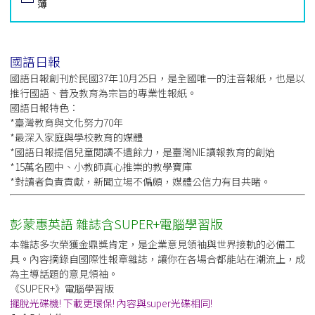
簿
國語日報
國語日報創刊於民國37年10月25日，是全國唯一的注音報紙，也是以
推行國語、普及教育為宗旨的專業性報紙。
國語日報特色：
*臺灣教育與文化努力70年
*最深入家庭與學校教育的媒體
*國語日報提倡兒童閱讀不遺餘力，是臺灣NIE讀報教育的創始
*15萬名國中、小教師真心推崇的教學寶庫
*對讀者負責貢獻，新聞立場不偏頗，媒體公信力有目共睹。
彭蒙惠英語 雜誌含SUPER+電腦學習版
本雜誌多次榮獲金鼎獎肯定，是企業意見領袖與世界接軌的必備工
具。內容摘錄自國際性報章雜誌，讓你在各場合都能站在潮流上，成
為主導話題的意見領袖。
《SUPER+》電腦學習版
擺脫光碟機! 下載更環保! 內容與super光碟相同!