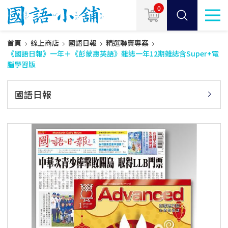
0
首頁
線上商店
國語日報
精選聯賣專案
《國語日報》一年＋《彭蒙惠英語》雜誌一年12期雜誌含Super+電
腦學習版
國語日報