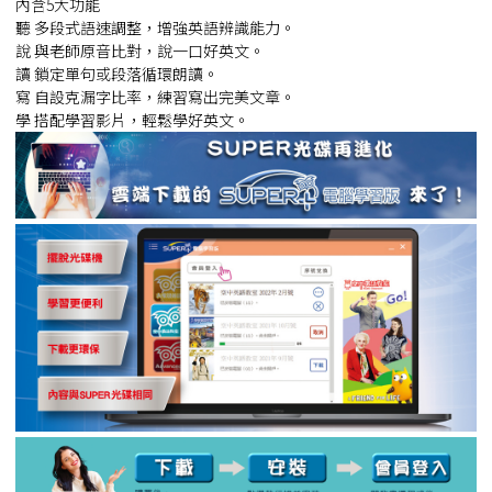
內含5大功能
聽
多段式語速調整，增強英語辨識能力。
說
與老師原音比對，說一口好英文。
讀
鎖定單句或段落循環朗讀。
寫
自設克漏字比率，練習寫出完美文章。
學
搭配學習影片，輕鬆學好英文。