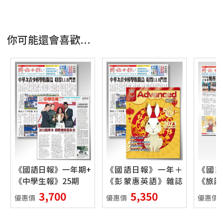
你可能還會喜歡...
《國語日報》一年期+
《國語日報》一年＋
《國
《中學生報》25期
《彭蒙惠英語》雜誌
《旅讀
一年12期雜誌含
3,700
5,350
優惠價
優惠價
優惠價
Super+電腦學習版