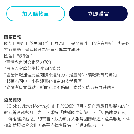
加入購物車
立即購買
國語日報
國語日報創刊於民國37年10月25日，是全國唯一的注音報紙，也是以
推行國語、普及教育為宗旨的專業性報紙。
國語日報特色：
*臺灣教育與文化努力70年
*最深入家庭與學校教育的媒體
*國語日報提倡兒童閱讀不遺餘力，是臺灣NIE讀報教育的創始
*15萬名國中、小教師真心推崇的教學寶庫
*對讀者負責貢獻，新聞立場不偏頗，媒體公信力有目共睹。
遠見雜誌
（Global Views Monthly）創刊於1986年7月，是台灣最具影響力的財
經及綜合趨勢月刊之一。秉持「傳播國際知識」、「提倡遠見」及
「傳播進步觀念」的宗旨，致力於深入報導國際政經、產業脈動、科
技創新與社會文化，為華人社會提供「前進的動力」。